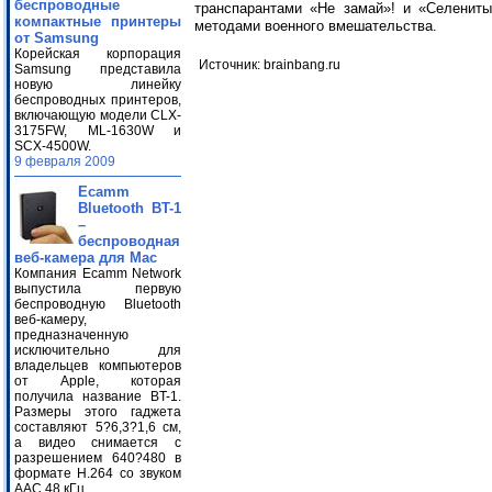
беспроводные
транспарантами «Не замай»! и «Селенит
компактные принтеры
методами военного вмешательства.
от Samsung
Корейская корпорация
Источник: brainbang.ru
Samsung представила
новую линейку
беспроводных принтеров,
включающую модели CLX-
3175FW, ML-1630W и
SCX-4500W.
9 февраля 2009
Ecamm
Bluetooth BT-1
–
беспроводная
веб-камера для Mac
Компания Ecamm Network
выпустила первую
беспроводную Bluetooth
веб-камеру,
предназначенную
исключительно для
владельцев компьютеров
от Apple, которая
получила название BT-1.
Размеры этого гаджета
составляют 5?6,3?1,6 см,
а видео снимается с
разрешением 640?480 в
формате H.264 со звуком
AAC 48 кГц.