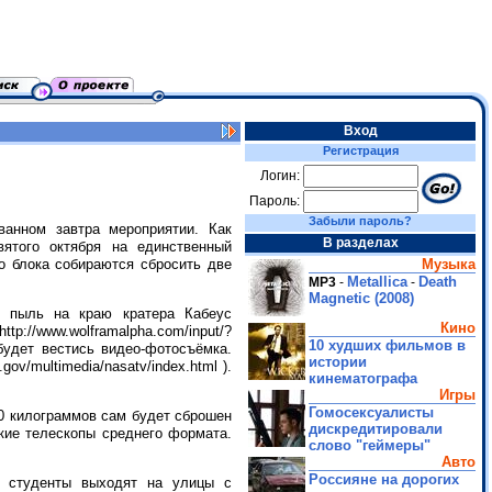
Вход
Регистрация
Логин:
Пароль:
Забыли пароль?
анном завтра мероприятии. Как
В разделах
ятого октября на единственный
Музыка
о блока собираются сбросить две
Metallica
Death
MP3
-
-
Magnetic (2008)
 пыль на краю кратера Кабеус
Кино
p://www.wolframalpha.com/input/?
10 худших фильмов в
будет вестись видео-фотосъёмка.
истории
v/multimedia/nasatv/index.html ).
кинематографа
Игры
Гомосексуалисты
00 килограммов сам будет сброшен
дискредитировали
кие телескопы среднего формата.
слово "геймеры"
Авто
Россияне на дорогих
е студенты выходят на улицы с