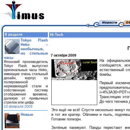
В разделе
Hi-Tech
Tokyo Flash
Heko –
необычные,
но стильные
7 октября 2009
часы
На официальном
Японский производитель
сообщается, ис
Tokyo Flash выпустил
естественный сп
оригинальные часы Heko,
имеющие очень стильный
бомбы.
дизайн, корпус из
полированной
Первый космич
нержавеющей стали и
предположительн
собственную систему
i=4%3A30+PDT+oc
отображения времени,
Трансляцию этого
далекую от привычных
До чего техника
стрелок или цифр.
10 февраля 2009
Это ещё не всё! Спустя несколько минут 
Новые
в тот же кратер. Обломки и пыль, подняв
Готовим попкорн.
Зелёные паникуют. Панды перестают же