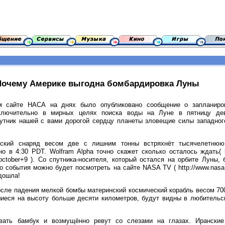
Почему Америке выгодна бомбардировка Луны
 сайте НАСА на днях было опубликовано сообщение о запланиров
ключительно в мирных целях поиска воды на Луне в пятницу дев
утник нашей с вами дорогой сердцу планеты зловещие силы западног
еский снаряд весом две с лишним тонны встряхнёт тысячелетнюю
о в 4:30 PDT. Wolfram Alpha точно скажет сколько осталось ждать( htt
tober+9 ). Со спутника-носителя, который остался на орбите Луны, 
 события можно будет посмотреть на сайте NASA TV ( http://www.nasa.go
 дошла!
после падения мелкой бомбы материнский космический корабль весом 7
шиеся на высоту больше десяти километров, будут видны в любительс
вать бамбук и возмущённо ревут со слезами на глазах. Ирански