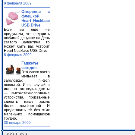
9 февраля 2009
Ожерелье с
флешкой
Heart Necklace
USB Drive
Если вы еще не
придумали, что подарить
любимой девушке на День
святого Валентина, то
может быть вас устроит
Heart Necklace USB Drive.
8 февраля 2009
Гаджеты
сегодня
Это слово часто
мелькает в
заголовках hi-tech
новостей. И не случайно
именно там, ведь гаджеты
— высокотехнологичные
устройства, призванные
сделать нашу жизнь
более комфортной. И
представить её без этих
маленьких помощников
трудно.
30 января 2009
© 2001 Timus.