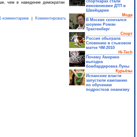
спорткарах стали
ше, чем в наведение демократии
виновниками ДТП в
Швейцарии
Мода
6 комментариев
Комментировать
|
В Москве скончался
шоумен Роман
Трахтенберг
Спорт
Россия обыграла
Словению в стыковом
матче ЧМ-2010
Hi-Tech
Почему Америке
выгодна
бомбардировка Луны
Курьёзы
Испанские власти
запустили кампанию
по обучению
подростков онанизму