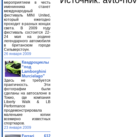
Источник: avto-novo
мероприятием в честь
именинника станет
международный
фестиваль MINI United,
который ежегодно
проходит в разных концах
света. В 2009 году
фестиваль состоится 22-
24 мая на родине
легендарного автомобиля
в британском городе
Сильверстоун.
26 января 2009
Квадроциклы
“под
Lamborghini
Murcielago”
Здесь не требуется
практичность. Эти
фотографии были
сделаны на автосалоне в
Токио, где компания
Liberty Walk & LB
Performance
продемонстрировала
маленькие копии
всемирно известных
спорткаров.
23 января 2009
Ferrari 612