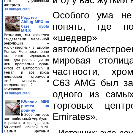
и б) у вас жуткий 
также улучшенный
интерьер.
30 января 2009
Особого ума не
Родстер
Abflug MRX на
понять, где п
базе Toyota
MR-S
«шедевр»
Возможно, мы являемся
свидетелями маленькой
революции –
автомобилестро
малоизвестный в Европе
Pontiac Fiero постепенно
становится идеальным
мировая столиц
авто для реализации на
нем программы кузов-
китов от Lamborghini и
частности, хро
Ferrari, и все из-за
невысокой стоимости
C63 AMG был за
этой машины и
среднемоторной
компоновки.
одного из самы
30 января 2009
Юбиляр MINI
торговых цент
рвется на
родину
Emirates».
В 2009 году весь
автомобильный мир будет
с размахом праздновать
50-летний юбилей MINI.
Самым крупным