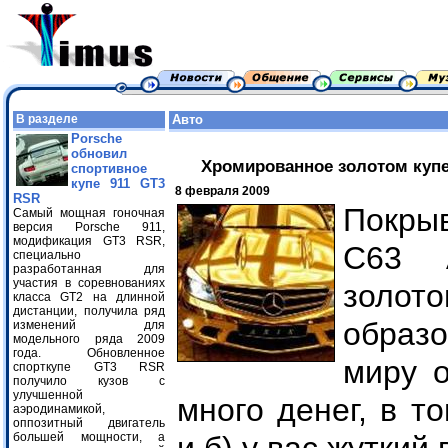
В разделе
Авто
Porsche
обновил
Хромированное золотом купе
спортивное
купе 911 GT3
8 февраля 2009
RSR
Покры
Самый мощная гоночная
версия Porsche 911,
модификация GT3 RSR,
C63 
специально
разработанная для
участия в соревнованиях
золо
класса GT2 на длинной
дистанции, получила ряд
образо
изменений для
модельного ряда 2009
года. Обновленное
миру о
спорткупе GT3 RSR
получило кузов с
улучшенной
много денег, в т
аэродинамикой,
оппозитный двигатель
большей мощности, а