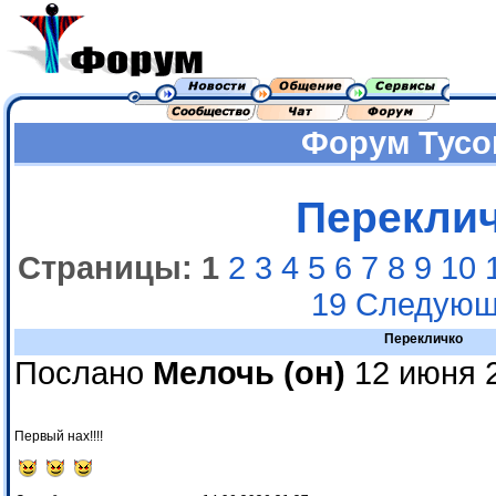
Форум
Тусо
Перекли
Страницы:
1
2
3
4
5
6
7
8
9
10
19
Следующ
Перекличко
Послано
Мелочь (он)
12 июня 2
Первый нах!!!!