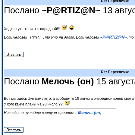
Re: Перекличко
Послано
~P@RTIZ@N~
13 авгус
Ходют тут... топчат в парадной!!!
~P@RTIZ@N~
Если человек ~P@RT~, то это на долго. Если человек
, то
Re: Перекличко
Послано
Мелочь (он)
15 август
Вот мы здесь флудим люто, а вообще-то 19 августа очередной конец света нам
У кого какие планы на 20 число ??
Мелочь (он)
Никогда не путайте виртуал с реалом ...