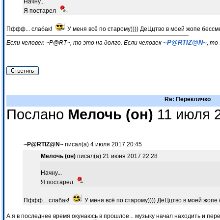
Начну...
Я постарел
Пффф... слабак!
У меня всё по старому)))) ДеЦцтво в моей жопе бесс
~P@RTIZ@N~
Если человек ~P@RT~, то это на долго. Если человек
, то
Re: Перекличко
Послано
Мелочь (он)
11 июля 2
~P@RTIZ@N~
писал(а) 4 июля 2017 20:45
Мелочь (он)
писал(а) 21 июня 2017 22:28
Начну...
Я постарел
Пффф... слабак!
У меня всё по старому)))) ДеЦцтво в моей жопе
А я в последнее время окунаюсь в прошлое... музыку начал находить и пере