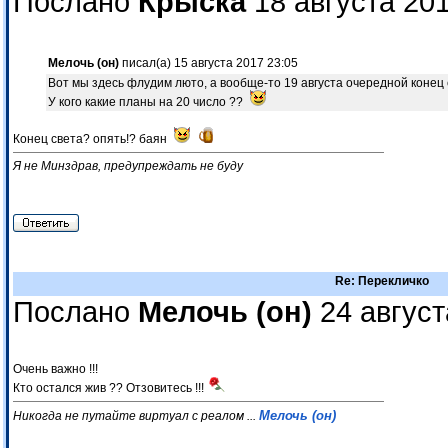
Послано
Крыска
18 августа 201
Мелочь (он)
писал(а) 15 августа 2017 23:05
Вот мы здесь флудим люто, а вообще-то 19 августа очередной конец све
У кого какие планы на 20 число ??
Конец света? опять!? баян
Я не Минздрав, предупреждать не буду
Re: Перекличко
Послано
Мелочь (он)
24 август
Очень важно !!!
Кто остался жив ?? Отзовитесь !!!
Мелочь (он)
Никогда не путайте виртуал с реалом ...