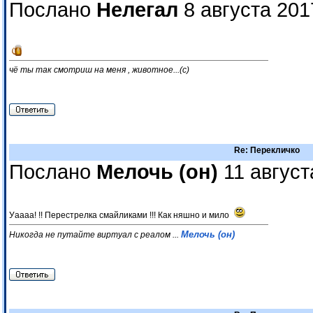
Послано
Нелегал
8 августа 201
чё ты так смотриш на меня , животное...(с)
Re: Перекличко
Послано
Мелочь (он)
11 август
Уаааа! !! Перестрелка смайликами !!! Как няшно и мило
Мелочь (он)
Никогда не путайте виртуал с реалом ...