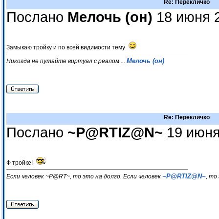
Re: Перекличко
Послано
Мелочь (он)
18 июня 2
Замыкаю тройку и по всей видимости тему
Мелочь (он)
Никогда не путайте виртуал с реалом ...
Re: Перекличко
Послано
~P@RTIZ@N~
19 июня
Ф тройке!
~P@RTIZ@N~
Если человек ~P@RT~, то это на долго. Если человек
, то