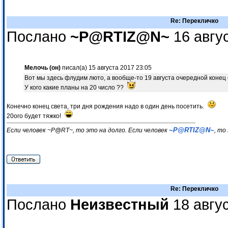
Re: Перекличко
Послано
~P@RTIZ@N~
16 авгус
Мелочь (он)
писал(а) 15 августа 2017 23:05
Вот мы здесь флудим люто, а вообще-то 19 августа очередной конец све
У кого какие планы на 20 число ??
Конечно конец света, три дня рождения надо в один день посетить.
20ого будет тяжко!
~P@RTIZ@N~
Если человек ~P@RT~, то это на долго. Если человек
, то
Re: Перекличко
Послано
Неизвестный
18 авгус